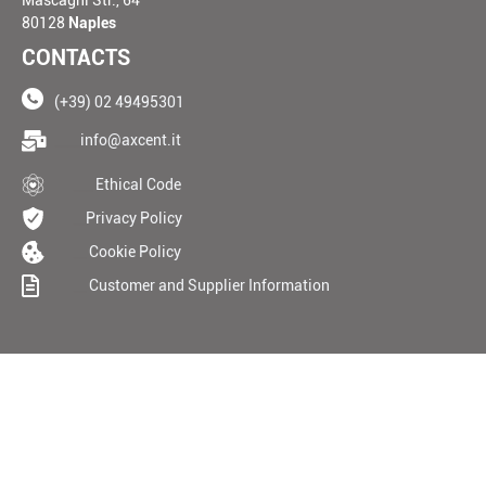
Mascagni Str., 64
80128
Naples
CONTACTS
(+39) 02 49495301
____
info@axcent.it
___
Ethical Code
__
Privacy Policy
__
Cookie Policy
__
Customer and Supplier Information