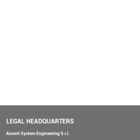
propose
your ideas
LEGAL HEADQUARTERS
SUBMIT
Axcent System Engineering S.r.l.