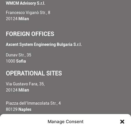
WMCM Advisory S.r.l.
Francesco Viganò Str., 8
20124
Milan
FOREIGN OFFICES
Axcent System Engineering Bulgaria S.r.l.
Dunav Str., 35
1000
Sofia
OPERATIONAL SITES
Via Gustavo Fara, 35,
20124
Milan
Piazza dell’Immacolata Str., 4
80129
Naples
Manage Consent
Mascagni Str., 64
80128
Naples