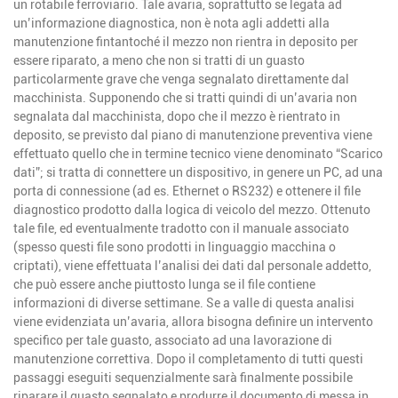
un rotabile ferroviario. Tale avaria, soprattutto se legata ad
un’informazione diagnostica, non è nota agli addetti alla
manutenzione fintantoché il mezzo non rientra in deposito per
essere riparato, a meno che non si tratti di un guasto
particolarmente grave che venga segnalato direttamente dal
macchinista. Supponendo che si tratti quindi di un’avaria non
segnalata dal macchinista, dopo che il mezzo è rientrato in
deposito, se previsto dal piano di manutenzione preventiva viene
effettuato quello che in termine tecnico viene denominato “Scarico
dati”; si tratta di connettere un dispositivo, in genere un PC, ad una
porta di connessione (ad es. Ethernet o RS232) e ottenere il file
diagnostico prodotto dalla logica di veicolo del mezzo. Ottenuto
tale file, ed eventualmente tradotto con il manuale associato
(spesso questi file sono prodotti in linguaggio macchina o
criptati), viene effettuata l’analisi dei dati dal personale addetto,
che può essere anche piuttosto lunga se il file contiene
informazioni di diverse settimane. Se a valle di questa analisi
viene evidenziata un’avaria, allora bisogna definire un intervento
specifico per tale guasto, associato ad una lavorazione di
manutenzione correttiva. Dopo il completamento di tutti questi
passaggi eseguiti sequenzialmente sarà finalmente possibile
riparare il guasto segnalato e produrre il documento di messa in