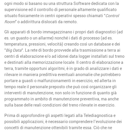
ogni modo si basano su una struttura Software dedicata con la
supervisione ed il controllo di personale altamente qualificato
situato fisicamente in centri operativi spesso chiamati “
Control
Room
” o addirittura dislocati da remoto.
Gli apparati di bordo immagazzinano i propri dati diagnostici (ad
es. un guasto o un allarme) nonché i dati di processo (ad es.
temperatura, pressioni, velocità) creando così un database e dei
“
Big Data
“. La rete di bordo provvede alla trasmissione a terra ai
centri di elaborazione e/o ad idonei data logger installati sul treno
e destinati alla memorizzazione locale. Il centro di elaborazione a
terra, tramite opportuni algoritmi, è in grado di analizzare i dati e
rilevare in maniera predittiva eventuali anomalie che potrebbero
portare a guasti o malfunzionamenti in esercizio, ed allerta in
tempo reale il personale preposto che può così organizzare gli
interventi di manutenzione, non solo in funzione di quanto già
programmato in ambito di manutenzione preventiva, ma anche
sulla base delle reali condizioni del treno rilevate in esercizio.
Prima di approfondire gli aspetti legati alla Telediagnostica e
possibili applicazioni, è necessario comprendere l’evoluzione dei
concetti di manutenzione ottenibili tramite essa. Ciò che ne