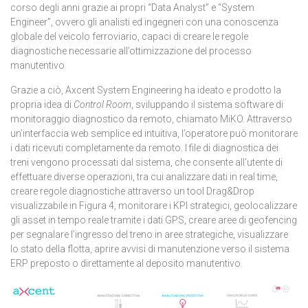
corso degli anni grazie ai propri “Data Analyst” e “System
Engineer”, ovvero gli analisti ed ingegneri con una conoscenza
globale del veicolo ferroviario, capaci di creare le regole
diagnostiche necessarie all’ottimizzazione del processo
manutentivo.
Grazie a ciò, Axcent System Engineering ha ideato e prodotto la
propria idea di
Control Room
, sviluppando il sistema software di
monitoraggio diagnostico da remoto, chiamato MiKO. Attraverso
un’interfaccia web semplice ed intuitiva, l’operatore può monitorare
i dati ricevuti completamente da remoto. I file di diagnostica dei
treni vengono processati dal sistema, che consente all’utente di
effettuare diverse operazioni, tra cui analizzare dati in real time,
creare regole diagnostiche attraverso un tool Drag&Drop
visualizzabile in Figura 4, monitorare i KPI strategici, geolocalizzare
gli asset in tempo reale tramite i dati GPS, creare aree di geofencing
per segnalare l’ingresso del treno in aree strategiche, visualizzare
lo stato della flotta, aprire avvisi di manutenzione verso il sistema
ERP preposto o direttamente al deposito manutentivo.