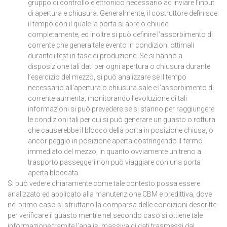
gruppo di controllo elettronico necessario ad inviare l’input
di apertura e chiusura. Generalmente, il costruttore definisce
il tempo con il quale la porta si apre o chiude
completamente, ed inoltre si può definire l’assorbimento di
corrente che genera tale evento in condizioni ottimali
durante i test in fase di produzione. Se si hanno a
disposizione tali dati per ogni apertura o chiusura durante
l’esercizio del mezzo, si può analizzare se il tempo
necessario all’apertura o chiusura sale e l’assorbimento di
corrente aumenta; monitorando l’evoluzione di tali
informazioni si può prevedere se si stanno per raggiungere
le condizioni tali per cui si può generare un guasto o rottura
che causerebbe il blocco della porta in posizione chiusa, o
ancor peggio in posizione aperta costringendo il fermo
immediato del mezzo, in quanto ovviamente un treno a
trasporto passeggeri non può viaggiare con una porta
aperta bloccata.
Si può vedere chiaramente come tale contesto possa essere
analizzato ed applicato alla manutenzione CBM e predittiva, dove
nel primo caso si sfruttano la comparsa delle condizioni descritte
per verificare il guasto mentre nel secondo caso si ottiene tale
informazione tramite l’analisi massiva di dati trasmessi dal