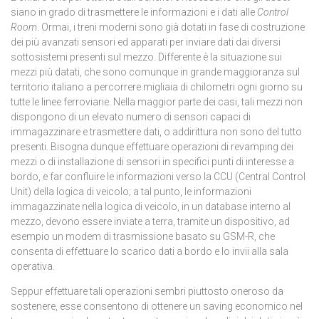
siano in grado di trasmettere le informazioni e i dati alle
Control
Room
. Ormai, i treni moderni sono già dotati in fase di costruzione
dei più avanzati sensori ed apparati per inviare dati dai diversi
sottosistemi presenti sul mezzo. Differente è la situazione sui
mezzi più datati, che sono comunque in grande maggioranza sul
territorio italiano a percorrere migliaia di chilometri ogni giorno su
tutte le linee ferroviarie. Nella maggior parte dei casi, tali mezzi non
dispongono di un elevato numero di sensori capaci di
immagazzinare e trasmettere dati, o addirittura non sono del tutto
presenti. Bisogna dunque effettuare operazioni di revamping dei
mezzi o di installazione di sensori in specifici punti di interesse a
bordo, e far confluire le informazioni verso la CCU (Central Control
Unit) della logica di veicolo; a tal punto, le informazioni
immagazzinate nella logica di veicolo, in un database interno al
mezzo, devono essere inviate a terra, tramite un dispositivo, ad
esempio un modem di trasmissione basato su GSM-R, che
consenta di effettuare lo scarico dati a bordo e lo invii alla sala
operativa.
Seppur effettuare tali operazioni sembri piuttosto oneroso da
sostenere, esse consentono di ottenere un saving economico nel