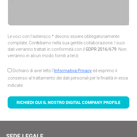
Le voci con l'asterisco * devono essere obbligatoriamente
compilate. Conﬁdiamo nella sua gentile collaborazione. I suoi
dati verranno trattati in conformità con il
GDPR 2016/679
. Non
verranno in alcun modo forniti a terzi.
Dichiaro di aver letto l’
Informativa Privacy
ed esprimo il
consenso al trattamento dei dati personali per le finalità in essa
indicate.
RICHIEDI QUI IL NOSTRO DIGITAL COMPANY PROFILE
SEDE LEGALE