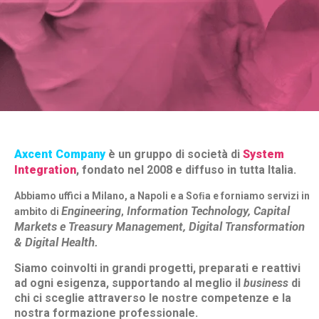
people to innovate
Axcent Company
è un gruppo di società di
System
Integration
, fondato nel 2008 e diffuso in tutta Italia.
SCOPRI I NOSTRI SERVIZI
Abbiamo uffici a Milano, a Napoli e a Soﬁa e forniamo servizi in
Engineering
Information Technology
,
Capital
ambito di
,
Markets
e
Treasury Management
,
Digital Transformation
&
Digital Health
.
Siamo coinvolti in grandi progetti, preparati e reattivi
ad ogni esigenza, supportando al meglio il
business
di
chi ci sceglie attraverso le nostre competenze e la
nostra formazione professionale.