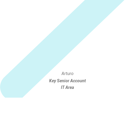
Arturo
Key Senior Account
IT Area