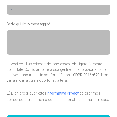
Scrivi qui il tuo messaggio*
Le voci con l'asterisco * devono essere obbligatoriamente
compilate. Conﬁdiamo nella sua gentile collaborazione. I suoi
dati verranno trattati in conformità con il
GDPR 2016/679
. Non
verranno in alcun modo forniti a terzi.
Dichiaro di aver letto l’
Informativa Privacy
ed esprimo il
consenso al trattamento dei dati personali per le finalità in essa
indicate.