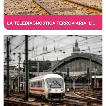
LA TELEDIAGNOSTICA FERROVIARIA: L’EVOLUZIONE DELLA MANUTENZIONE ATTRAVERSO L’ANALISI DEI DATI