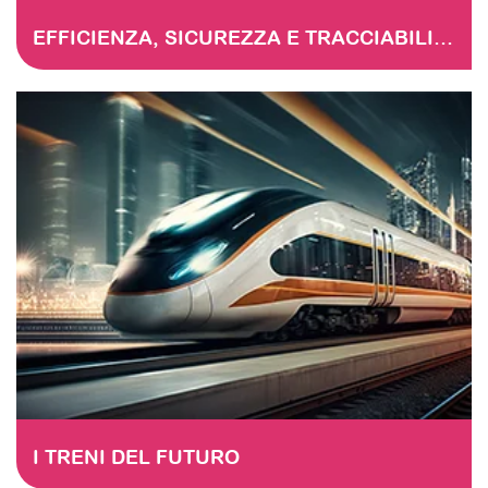
EFFICIENZA, SICUREZZA E TRACCIABILITÀ NELLA MANUTENZIONE FERROVIARIA LA DIGITALIZZAZIONE DELLE CHECKLIST
I TRENI DEL FUTURO