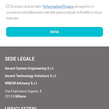
Dichiaro di aver letto l’
Informativa Privacy
ed esprimo il
consenso al trattamento dei dati personali per le finalità in essa
indicate.
INVIA
SEDE LEGALE
Axcent System Engineering S.r.l.
Axcent Technology Solutions S.r.l.
WMCM Advisory S.r.l.
Via Francesco Viganò, 8
20124
Milano
UFFICI ESTERI