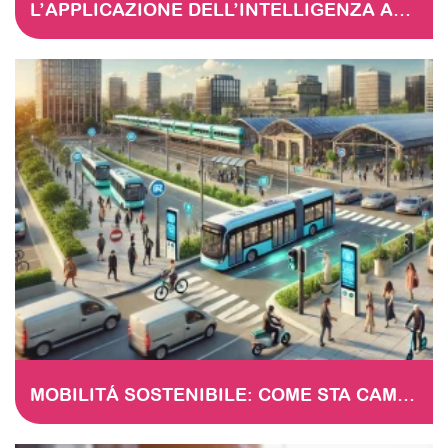
L’APPLICAZIONE DELL’INTELLIGENZA ARTIFICIALE NEI SERVIZI FINANZIARI – Duplicate – [#4178]
MOBILITÁ SOSTENIBILE: COME STA CAMBIANDO IL PANORAMA EUROPEO