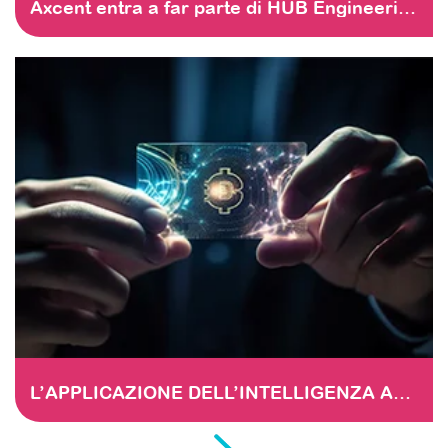
Axcent entra a far parte di HUB Engineering
L’APPLICAZIONE DELL’INTELLIGENZA ARTIFICIALE NEI SERVIZI FINANZIARI – Duplicate – [#4178]