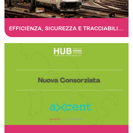
EFFICIENZA, SICUREZZA E TRACCIABILITÀ NELLA MANUTENZIONE FERROVIARIA LA DIGITALIZZAZIONE DELLE CHECKLIST