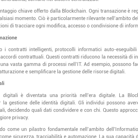
vantaggio chiave offerto dalla Blockchain. Ogni transazione è 
alsiasi momento. Ciò è particolarmente rilevante nell’ambito dell
oni di tracciare ogni modifica, accesso o condivisione di infor
omazione
i contratti intelligenti, protocolli informatici auto-eseguibili
cordi contrattuali. Questi contratti riducono la necessità di i
 una vasta gamma di processi nell’IT. Ad esempio, possono faci
tturazione e semplificare la gestione delle risorse digitali.
ali
à digitali è diventata una priorità nell’era digitale. La Blo
 la gestione delle identità digitali. Gli individui possono aver
li, decidendo quali dati condividere e con chi. Questo approccio 
giore privacy.
o come un pilastro fondamentale nell’ambito dell’Informati
 come sicurezza, tracciabilità e automazione. La sua capacità d