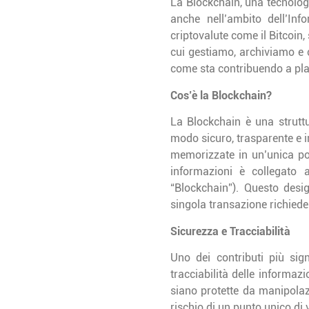
La Blockchain, una tecnolog
anche nell’ambito dell’Inf
criptovalute come il Bitcoin, 
cui gestiamo, archiviamo e c
come sta contribuendo a plas
Cos’è la Blockchain?
La Blockchain è una struttur
modo sicuro, trasparente e i
memorizzate in un’unica pos
informazioni è collegato 
“Blockchain”). Questo desi
singola transazione richiede 
Sicurezza e Tracciabilità
Uno dei contributi più sign
tracciabilità delle informazi
siano protette da manipolazi
rischio di un punto unico di 