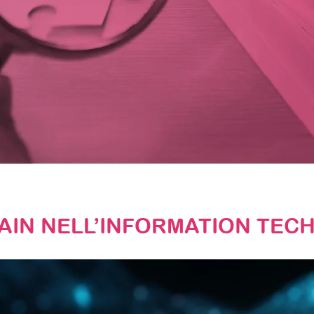
icerche
AIN NELL’INFORMATION TEC
STAY TUNED