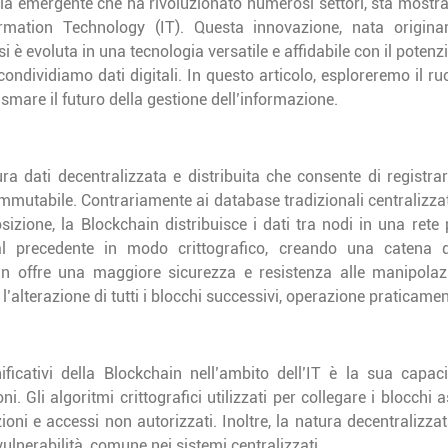
ia emergente che ha rivoluzionato numerosi settori, sta mostra
ormation Technology (IT). Questa innovazione, nata origin
si è evoluta in una tecnologia versatile e affidabile con il poten
ondividiamo dati digitali. In questo articolo, esploreremo il ruo
mare il futuro della gestione dell’informazione.
a dati decentralizzata e distribuita che consente di registrar
mmutabile. Contrariamente ai database tradizionali centralizzati
izione, la Blockchain distribuisce i dati tra nodi in una rete 
al precedente in modo crittografico, creando una catena 
gn offre una maggiore sicurezza e resistenza alle manipolaz
l’alterazione di tutti i blocchi successivi, operazione praticame
ificativi della Blockchain nell’ambito dell’IT è la sua capac
oni. Gli algoritmi crittografici utilizzati per collegare i blocchi
oni e accessi non autorizzati. Inoltre, la natura decentralizzat
vulnerabilità, comune nei sistemi centralizzati.