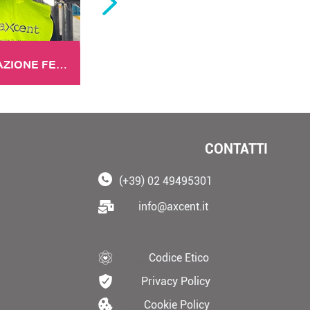
LA LUBRIFICAZIONE FERROVIARIA PER UN VIAGGIO SICURO
CONTATTI
(+39) 02 49495301
____
info@axcent.it
___
Codice Etico
__
Privacy Policy
__
Cookie Policy