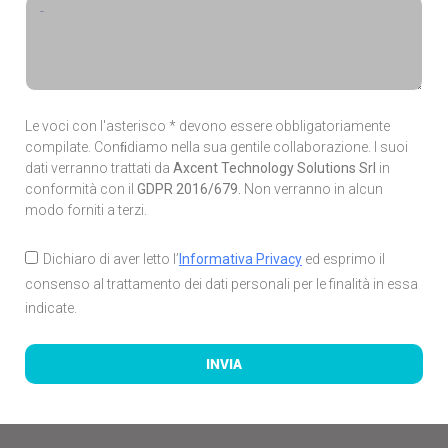
Le voci con l'asterisco * devono essere obbligatoriamente
compilate. Conﬁdiamo nella sua gentile collaborazione. I suoi
dati verranno trattati da
Axcent Technology Solutions Srl
in
conformità con il
GDPR 2016/679.
Non verranno in alcun
modo forniti a terzi.
Dichiaro di aver letto l’
Informativa Privacy
ed esprimo il
consenso al trattamento dei dati personali per le finalità in essa
indicate.
INVIA